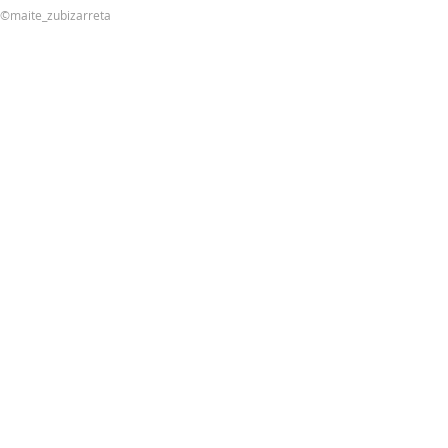
©maite_zubizarreta