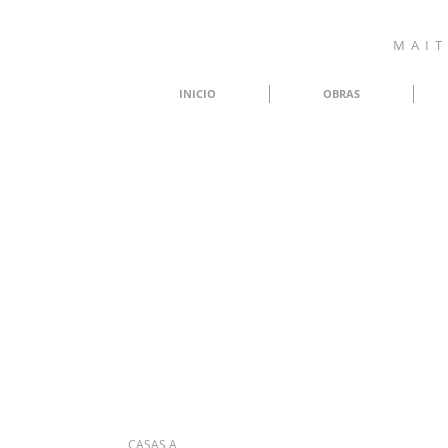
M A I T 
INICIO
OBRAS
CASAS A