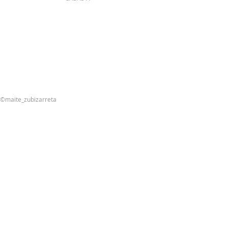
©maite_zubizarreta