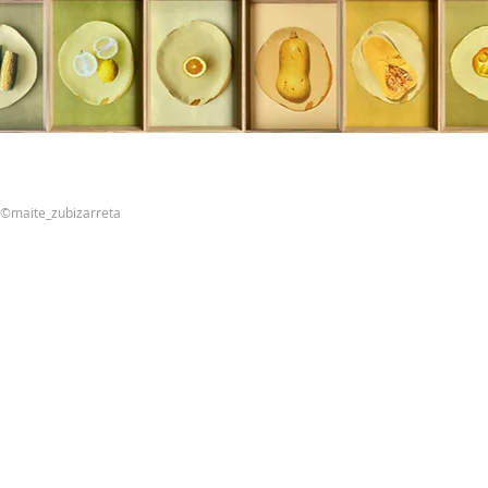
©maite_zubizarreta