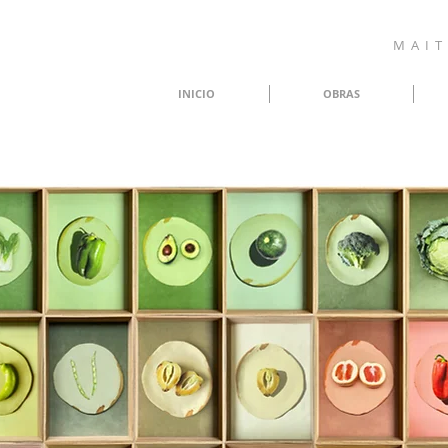
M A I T 
INICIO
OBRAS