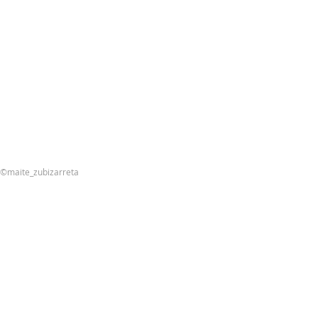
©maite_zubizarreta